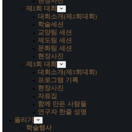
현장사진
제2회 대회
대회소개(제2회대회)
학술세션
교양팀 세션
제도팀 세션
문화팀 세션
현장사진
제3회 대회
대회소개(제3회대회)
프로그램 기록
현장사진
자료집
함께 만든 사람들
연구자 한줄 성명
올리기
학술행사