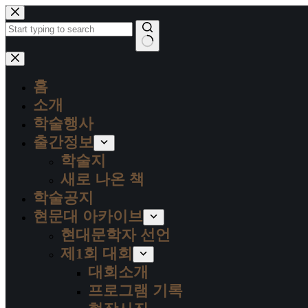
본
문
으
로
결
건
과
너
홈
없
뛰
음
소개
기
학술행사
출간정보
학술지
새로 나온 책
학술공지
현문대 아카이브
현대문학자 선언
제1회 대회
대회소개
프로그램 기록