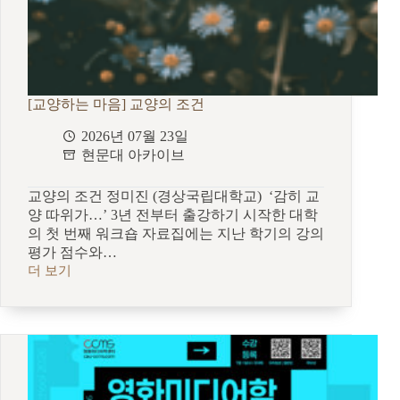
[교양하는 마음] 교양의 조건
2026년 07월 23일
현문대 아카이브
교양의 조건 정미진 (경상국립대학교) ‘감히 교
양 따위가…’ 3년 전부터 출강하기 시작한 대학
의 첫 번째 워크숍 자료집에는 지난 학기의 강의
평가 점수와…
더 보기
[교
양
하
는
마
음]
교
양