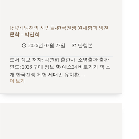
좋
은
춤:
합
법
[신간] 냉전의 시인들-한국전쟁 원체험과 냉전
성
문학 – 박연희
과
정
2026년 07월 27일
단행본
당
성”
도서 정보 저자: 박연희 출판사: 소명출판 출판
연도: 2026 구매 정보 📚 예스24 바로가기 책 소
개 한국전쟁 체험 세대인 유치환,…
더 보기
[신
간]
냉
전
의
시
인
들-
한
국