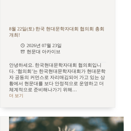
선
학
의
지
식
8월 22일(토) 한국 현대문학자대회 협의회 총회
장
개최!
–
홍
2026년 07월 23일
정
현문대 아카이브
완,
심
희
안녕하세요. 한국현대문학자대회 협의회입니
찬,
다. ‘협의회’는 한국현대문학자대회가 현대문학
김
자 공동의 커먼스로 자리매김되어 가고 있는 상
헌
황에서 현문대를 보다 안정적으로 운영하고 더
주,
체계적으로 준비해나가기 위해…
반
더 보기
재
8
유,
월
강
22
혜
일
종,
(토)
김
한
병
국