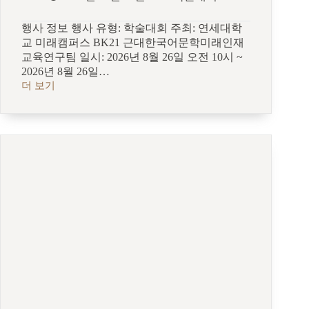
행사 정보 행사 유형: 학술대회 주최: 연세대학
교 미래캠퍼스 BK21 근대한국어문학미래인재
교육연구팀 일시: 2026년 8월 26일 오전 10시 ~
2026년 8월 26일…
더 보기
식
민
주
의
의
잔
여,
전
후
의
주
체:
동
아
시
아
문