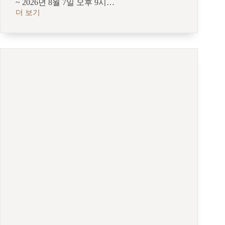
~ 2026년 8월 7일 오후 9시…
더 보기
영
화
미
디
어
학
여
름
학
교
2026