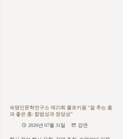
시
읽
는
백
석
시
–
백
석
저/
이
경
수,
황
선
희
편
저
숙명인문학연구소 제25회 콜로키움 “잘 추는 춤
과 좋은 춤: 합법성과 정당성”
2026년 07월 31일
강연