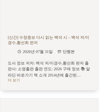
학
의
기
억
▪︎
번
역
▪︎
[신간] 수정증보 다시 읽는 백석 시 – 백석 저/이
연
경수,황선희 편저
대
2026년 07월 31일
단행본
도서 정보 저자: 백석 저/이경수,황선희 편저 출
판사: 소명출판 출판 연도: 2026 구매 정보 📚 알
라딘 바로가기 책 소개 2014년에 출간된…
더 보기
[신
간]
수
정
증
보
다