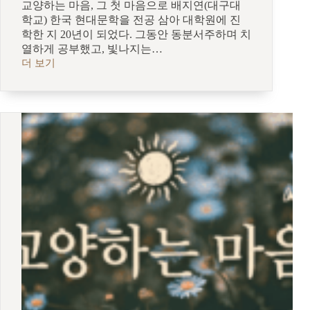
교양하는 마음, 그 첫 마음으로 배지연(대구대
학교) 한국 현대문학을 전공 삼아 대학원에 진
학한 지 20년이 되었다. 그동안 동분서주하며 치
열하게 공부했고, 빛나지는…
더 보기
[교
양
하
는
마
음]
교
양
하
는
마
음,
그
첫
마
음
으
로