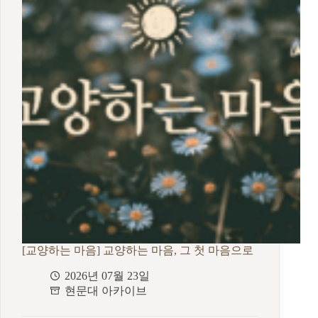
문,
현
현
대
명
문
호,
학
강
자
범
대
일
회
협
의
회
총
회
개
최!
[교양하는 마음] 교양하는 마음, 그 첫 마음으로
2026년 07월 23일
현문대 아카이브