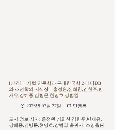
전
쟁
원
체
험
과
냉
전
문
학
–
박
연
희
[신간] 디지털 인문학과 근대한국학 2-메타DB
와 조선학의 지식장 – 홍정완,심희찬,김헌주,반
재유,강혜종,김병문,현명호,강범일
2026년 07월 27일
단행본
도서 정보 저자: 홍정완,심희찬,김헌주,반재유,
강혜종,김병문,현명호,강범일 출판사: 소명출판