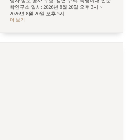
행사 정보 행사 유형: 강연 주최: 숙명여대 인문
학연구소 일시: 2026년 8월 20일 오후 3시 ~
2026년 8월 20일 오후 5시…
더 보기
숙
명
인
문
학
연
구
소
제
25
회
콜
로
키
움
“잘
추
는
춤
과