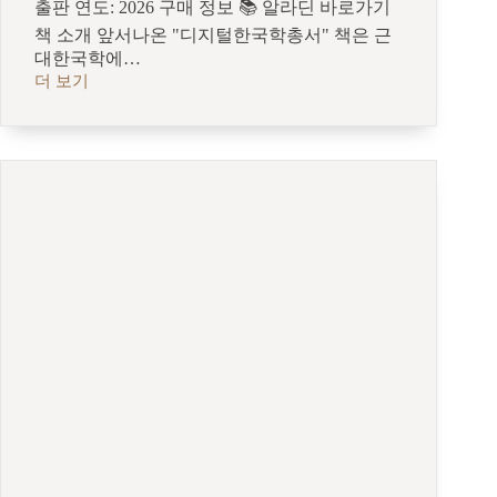
출판 연도: 2026 구매 정보 📚 알라딘 바로가기
책 소개 앞서나온 "디지털한국학총서" 책은 근
대한국학에…
더 보기
[신
간]
디
지
털
인
문
학
과
근
대
한
국
학
2-
메
타
DB
와
조