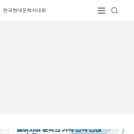
본
문
한국현대문학자대회
으
로
건
너
뛰
기