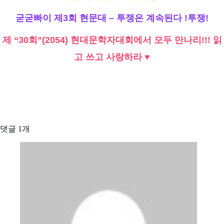
굳굳빠이 제3회 현문대 – 투쟁은 계속된다 !투쟁!
제 “30회”(2054) 현대문학자대회에서 모두 만나리!!! 읽
고 쓰고 사랑하라 ♥
댓글 1개