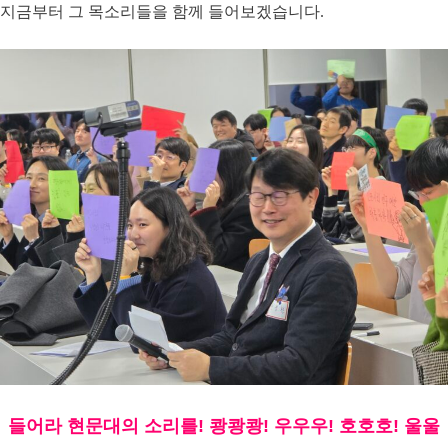
지금부터 그 목소리들을 함께 들어보겠습니다.
들어라 현문대의 소리를! 쾅쾅쾅! 우우우! 호호호! 울울