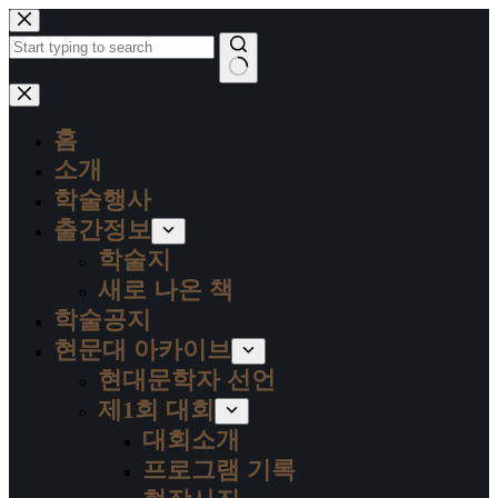
본
문
으
로
결
건
과
너
홈
없
뛰
음
소개
기
학술행사
출간정보
학술지
새로 나온 책
학술공지
현문대 아카이브
현대문학자 선언
제1회 대회
대회소개
프로그램 기록