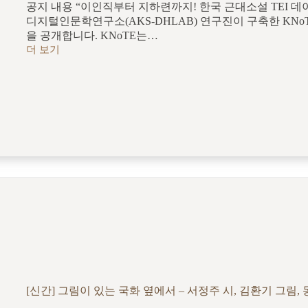
공지 내용 “이인직부터 지하련까지! 한국 근대소설 TEI 
디지털인문학연구소(AKS-DHLAB) 연구진이 구축한 KNoTE(Kor
을 공개합니다. KNoTE는…
더 보기
한
국
근
대
소
설
데
이
터
셋
(KNoTE)
공
개
[신간] 그림이 있는 국화 옆에서 – 서정주 시, 김환기 그림