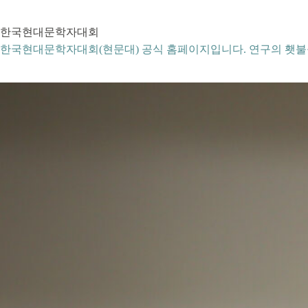
본
문
한국현대문학자대회
으
로
한국현대문학자대회(현문대) 공식 홈페이지입니다. 연구의 횃불
건
너
뛰
기