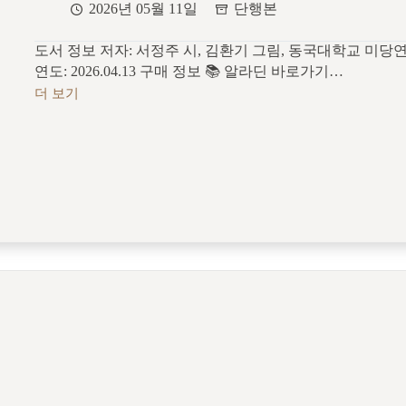
2026년 05월 11일
단행본
도서 정보 저자: 서정주 시, 김환기 그림, 동국대학교 미당
연도: 2026.04.13 구매 정보 📚 알라딘 바로가기…
더 보기
[신
간]
그
림
이
있
는
국
화
옆
에
서
–
서
정
주
시,
김