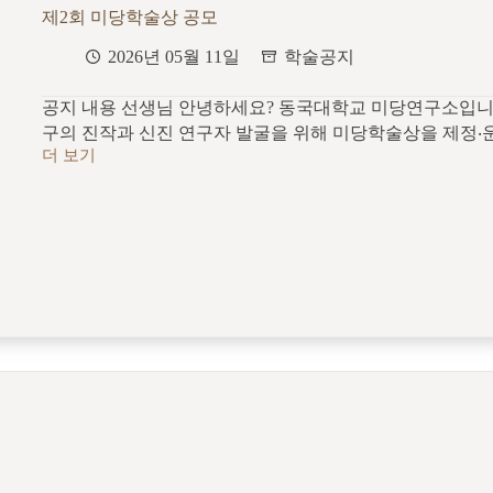
환
제2회 미당학술상 공모
기
그
2026년 05월 11일
학술공지
림,
동
공지 내용 선생님 안녕하세요? 동국대학교 미당연구소입니
국
대
구의 진작과 신진 연구자 발굴을 위해 미당학술상을 제정‧
학
더 보기
제
교
2
미
회
당
미
연
당
구
학
소
술
기
상
획
공
모