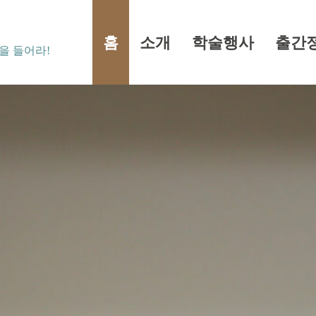
홈
소개
학술행사
출간
을 들어라!