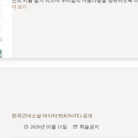
인의 시를 옮겨 적으며 우리말의 아름다움을 향유하도록 
더 보기
제
3
회
미
당
시
손
글
씨
대
회
한국근대소설 데이터셋(KNoTE) 공개
2026년 05월 11일
학술공지