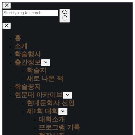
본
문
으
로
결
건
과
너
홈
없
뛰
음
소개
기
학술행사
출간정보
학술지
새로 나온 책
학술공지
현문대 아카이브
현대문학자 선언
제1회 대회
대회소개
프로그램 기록