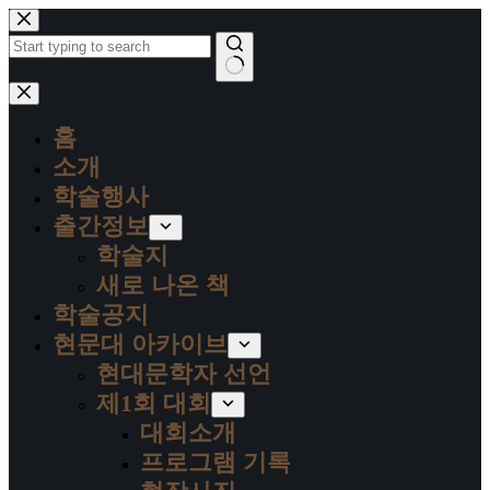
본
문
으
로
결
건
과
너
홈
없
뛰
음
소개
기
학술행사
출간정보
학술지
새로 나온 책
학술공지
현문대 아카이브
현대문학자 선언
제1회 대회
대회소개
프로그램 기록