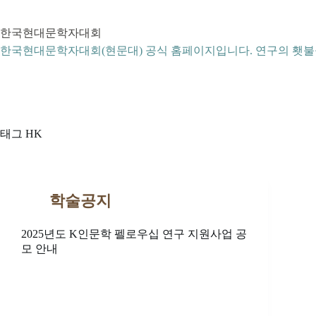
본
문
한국현대문학자대회
으
로
한국현대문학자대회(현문대) 공식 홈페이지입니다. 연구의 횃불
건
너
뛰
기
태그
HK
학술공지
2025년도 K인문학 펠로우십 연구 지원사업 공
모 안내