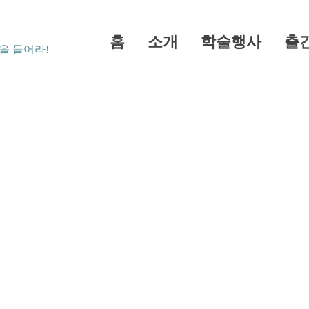
홈
소개
학술행사
출
을 들어라!