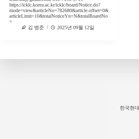
https://icklc.korea.ac.kr/icklc/board/Notice.do?
mode=view&articleNo=782680&article.offset=0&
articleLimit=10&totalNoticeYn=N&totalBoardNo
=
김 병준
2025년 09월 12일
한국현대