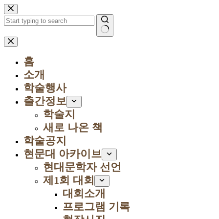
본
문
으
로
결
건
과
너
홈
없
뛰
음
소개
기
학술행사
출간정보
학술지
새로 나온 책
학술공지
현문대 아카이브
현대문학자 선언
제1회 대회
대회소개
프로그램 기록