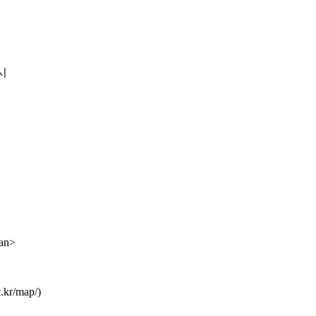
7시
man>
r/map/)