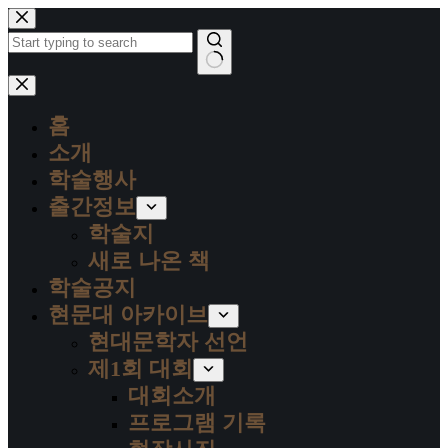
본
문
으
로
결
건
과
너
홈
없
뛰
음
소개
기
학술행사
출간정보
학술지
새로 나온 책
학술공지
현문대 아카이브
현대문학자 선언
제1회 대회
대회소개
프로그램 기록