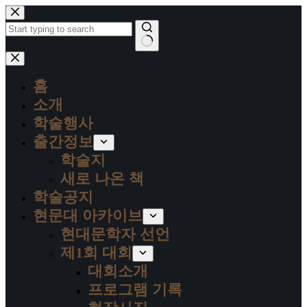
본
문
으
로
결
건
과
너
홈
없
뛰
음
소개
기
학술행사
출간정보
학술지
새로 나온 책
학술공지
현문대 아카이브
현대문학자 선언
제1회 대회
대회소개
프로그램 기록