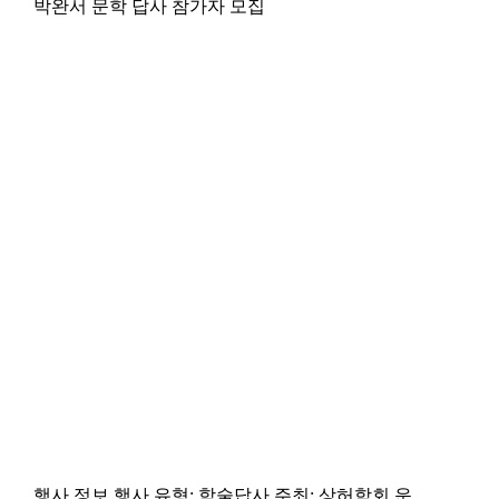
박완서 문학 답사 참가자 모집
행사 정보 행사 유형: 학술답사 주최: 상허학회 운