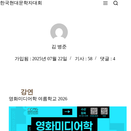
본
한국현대문학자대회
문
으
로
건
너
뛰
기
김 병준
가입됨 : 2025년 07월 22일
기사 : 58
댓글 : 4
강연
영화미디어학 여름학교 2026