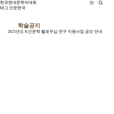
본
한국현대문학자대회
문
태그
인문한국
으
로
건
학술공지
너
2025년도 K인문학 펠로우십 연구 지원사업 공모 안내
뛰
기