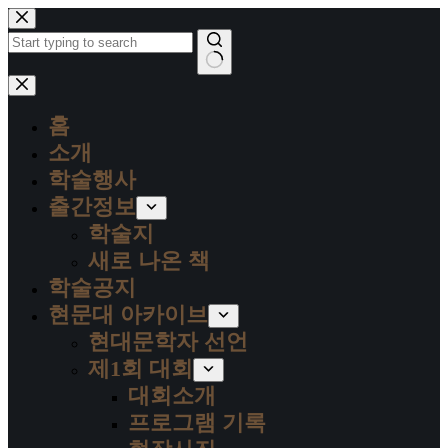
본
문
으
로
결
건
과
너
홈
없
뛰
음
소개
기
학술행사
출간정보
학술지
새로 나온 책
학술공지
현문대 아카이브
현대문학자 선언
제1회 대회
대회소개
프로그램 기록