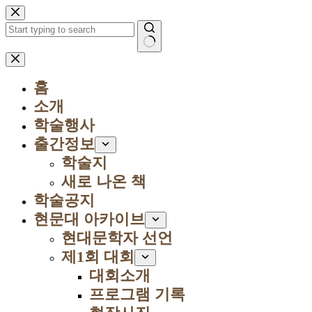
본
문
으
로
결
건
과
너
홈
없
뛰
음
소개
기
학술행사
출간정보
학술지
새로 나온 책
학술공지
현문대 아카이브
현대문학자 선언
제1회 대회
대회소개
프로그램 기록