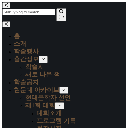
본
문
으
로
결
건
과
너
홈
없
뛰
음
소개
기
학술행사
출간정보
학술지
새로 나온 책
학술공지
현문대 아카이브
현대문학자 선언
제1회 대회
대회소개
프로그램 기록