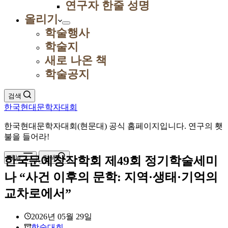
연구자 한줄 성명
올리기
학술행사
학술지
새로 나온 책
학술공지
검색
한국현대문학자대회
한국현대문학자대회(현문대) 공식 홈페이지입니다. 연구의 횃
불을 들어라!
메뉴
검색
한국문예창작학회 제49회 정기학술세미
나 “사건 이후의 문학: 지역·생태·기억의
교차로에서”
2026년 05월 29일
학술대회