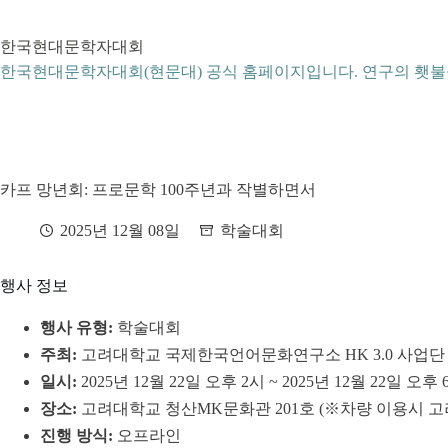
본
문
한국현대문학자대회
으
로
한국현대문학자대회(현문대) 공식 홈페이지입니다. 연구의 횃불
건
너
뛰
기
카프 망년회: 프로문학 100주년과 작별하면서
2025년 12월 08일
학술대회
행사 정보
행사 유형:
학술대회
주최:
고려대학교 국제한국언어문화연구소 HK 3.0 사업단
일시:
2025년 12월 22일 오후 2시 ~ 2025년 12월 22일 오후 
장소:
고려대학교 청산MK문화관 201호 (※차량 이용시 고
진행 방식:
오프라인