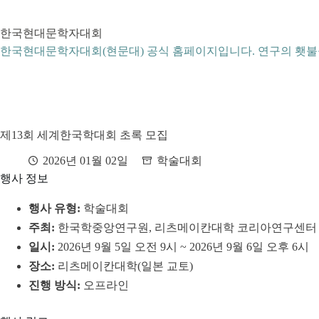
본
문
한국현대문학자대회
으
로
한국현대문학자대회(현문대) 공식 홈페이지입니다. 연구의 횃불
건
너
뛰
기
제13회 세계한국학대회 초록 모집
2026년 01월 02일
학술대회
행사 정보
행사 유형:
학술대회
주최:
한국학중앙연구원, 리츠메이칸대학 코리아연구센터
일시:
2026년 9월 5일 오전 9시 ~ 2026년 9월 6일 오후 6시
장소:
리츠메이칸대학(일본 교토)
진행 방식:
오프라인