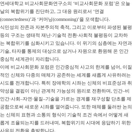
연세대학교 비교사회문화연구소의 ‘비교사회문화 포럼’은 오늘
날의 복합위기를 진단하고, 그 대응 원리로서 ‘연결
(connectedness)’과 ‘커머닝(commoning)’을 모색합니다.
식민성의 잔존과 자본주의적 축적, 그리고 이로부터 파생된 불평
등의 구조는 생태적 재난·기술적 전환·사회적 불평등이 교차하
는 복합위기를 심화시키고 있습니다. 이 위기의 심층에는 자연과
기술, 타자를 통제의 대상으로 삼거나 자원으로 환원해 온 인간
중심적 세계관이 자리합니다.
이에 비교사회문화 포럼은 인간중심적 사고의 한계를 넘어, 이질
적인 신체와 다종의 매체가 공존하는 세계를 새롭게 사유하려는
시도를 전개합니다. 특히 장애학의 시좌는 신체의 비표준성과 취
약성을 결핍이 아닌 관계적 가능성의 원리로 전환하며, 인간–비
인간·사회–자연·물질–기술을 가르는 경계를 재구성할 단초를 제
공함으로써 새로운 시좌를 열어줍니다. 또한 매체를 둘러싼 논의
는 신체의 표현과 소통의 형식이 기술적 조건 속에서 어떻게 새
롭게 조율되는지를 드러내며, 복합위기의 시대에 응답하기 위한
사유의 전환을 촉발합니다.