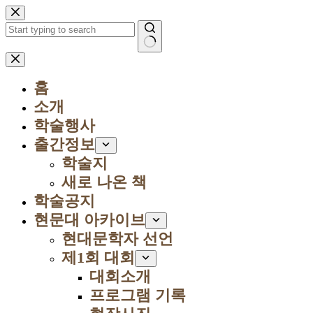
본
문
으
로
결
건
과
너
홈
없
뛰
음
소개
기
학술행사
출간정보
학술지
새로 나온 책
학술공지
현문대 아카이브
현대문학자 선언
제1회 대회
대회소개
프로그램 기록