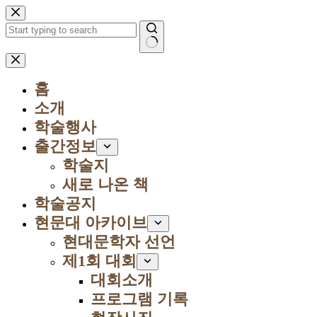
본
문
으
로
결
건
과
너
홈
없
뛰
음
소개
기
학술행사
출간정보
학술지
새로 나온 책
학술공지
현문대 아카이브
현대문학자 선언
제1회 대회
대회소개
프로그램 기록