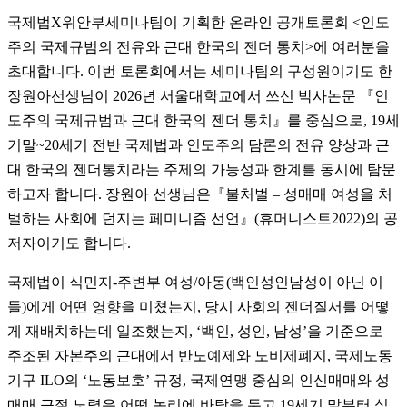
국제법X위안부세미나팀이 기획한 온라인 공개토론회 <인도
주의 국제규범의 전유와 근대 한국의 젠더 통치>에 여러분을
초대합니다. 이번 토론회에서는 세미나팀의 구성원이기도 한
장원아선생님이 2026년 서울대학교에서 쓰신 박사논문 『인
도주의 국제규범과 근대 한국의 젠더 통치』를 중심으로, 19세
기말~20세기 전반 국제법과 인도주의 담론의 전유 양상과 근
대 한국의 젠더통치라는 주제의 가능성과 한계를 동시에 탐문
하고자 합니다. 장원아 선생님은『불처벌 – 성매매 여성을 처
벌하는 사회에 던지는 페미니즘 선언』(휴머니스트2022)의 공
저자이기도 합니다.
국제법이 식민지-주변부 여성/아동(백인성인남성이 아닌 이
들)에게 어떤 영향을 미쳤는지, 당시 사회의 젠더질서를 어떻
게 재배치하는데 일조했는지, ‘백인, 성인, 남성’을 기준으로
주조된 자본주의 근대에서 반노예제와 노비제폐지, 국제노동
기구 ILO의 ‘노동보호’ 규정, 국제연맹 중심의 인신매매와 성
매매 근절 노력은 어떤 논리에 바탕을 두고 19세기 말부터 식