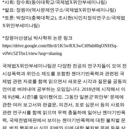
*사회: 장수희(동아대학교/국제법X위안부세미나팀)
*발표: 장원아(역사문제연구소/국제법X위안부세미나팀)
*토론: 박정미(충북대학교), 조시현(식민지정의연구소/국제법
X위안부세미나팀)
*장원아선생님 박사학위 논문 링크
https://drive.google.com/file/d/1K5wRX3wCi09ab8IqONHSq-
v0Wc5ZTbs1/view?usp=sharing
국제법X위안부세미나팀은 다양한 전공의 연구자들이 모여 전
시성폭력과 위안소 제도를 포함한 젠더기반폭력과 관련된 국
제법 관련 자료를 함께 읽으면서 새로운 시각과 질문을 공동의
언어로 벼려내며 공부하는 모임입니다. 2018년에 시작해서 이
제 8년째, 시즌5를 맞이했어요. 그동안 일본군'위안부' 문제에
관한 여러 보고서와 판결문, 의견서, 포로 심문서 등의 사료와
관련 연구서를 함께 읽으며 무력 충돌하에 일어난 젠더기반폭
력, 국제전범재판에서 보이는 젠더기반폭력에 대한 불처벌 문
제, 범죄 행위로서 식민 지배와 이에 대한 불처벌 문제 등을 살