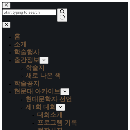
본
문
으
로
결
건
과
너
홈
없
뛰
음
소개
기
학술행사
출간정보
학술지
새로 나온 책
학술공지
현문대 아카이브
현대문학자 선언
제1회 대회
대회소개
프로그램 기록