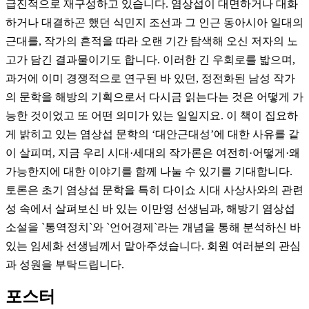
급진적으로 재구성하고 있습니다. 염상섭이 대면하거나 대화
하거나 대결하곤 했던 식민지 조선과 그 인근 동아시아 일대의
근대를, 작가의 흔적을 따라 오랜 기간 탐색해 오신 저자의 노
고가 담긴 결과물이기도 합니다. 이러한 긴 우회로를 밟으며,
과거에 이미 경쟁적으로 연구된 바 있던, 정전화된 남성 작가
의 문학을 해방의 기획으로서 다시금 읽는다는 것은 어떻게 가
능한 것이었고 또 어떤 의미가 있는 일일지요. 이 책이 집요하
게 밝히고 있는 염상섭 문학의 ‘대안근대성’에 대한 사유를 같
이 살피며, 지금 우리 시대·세대의 작가론은 여전히·어떻게·왜
가능한지에 대한 이야기를 함께 나눌 수 있기를 기대합니다.
토론은 초기 염상섭 문학을 특히 다이쇼 시대 사상사와의 관련
성 속에서 살펴보신 바 있는 이만영 선생님과, 해방기 염상섭
소설을 `통역정치`와 `언어경제`라는 개념을 통해 분석하신 바
있는 임세화 선생님께서 맡아주셨습니다. 회원 여러분의 관심
과 성원을 부탁드립니다.
포스터