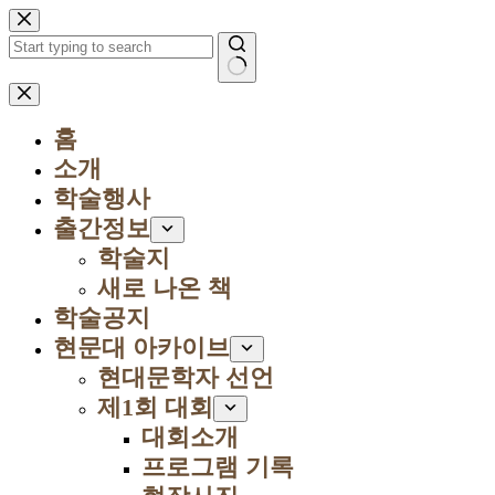
본
문
으
로
결
건
과
너
홈
없
뛰
음
소개
기
학술행사
출간정보
학술지
새로 나온 책
학술공지
현문대 아카이브
현대문학자 선언
제1회 대회
대회소개
프로그램 기록