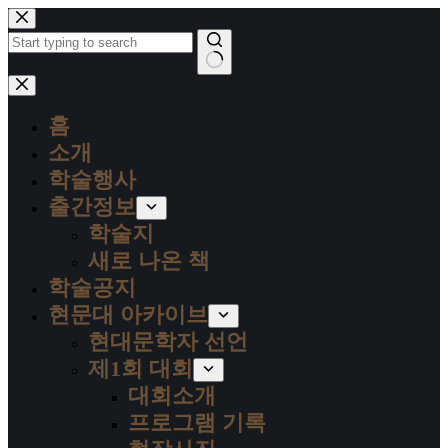
본
문
으
로
결
건
과
너
홈
없
뛰
음
소개
기
학술행사
출간정보
학술지
새로 나온 책
학술공지
현문대 아카이브
현대문학자 선언
제1회 대회
대회소개
프로그램 기록