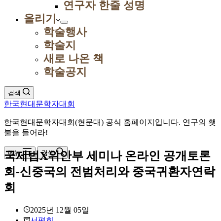
연구자 한줄 성명
올리기
학술행사
학술지
새로 나온 책
학술공지
검색
한국현대문학자대회
한국현대문학자대회(현문대) 공식 홈페이지입니다. 연구의 횃
불을 들어라!
메뉴
검색
국제법X위안부 세미나 온라인 공개토론
회-신중국의 전범처리와 중국귀환자연락
회
2025년 12월 05일
서평회