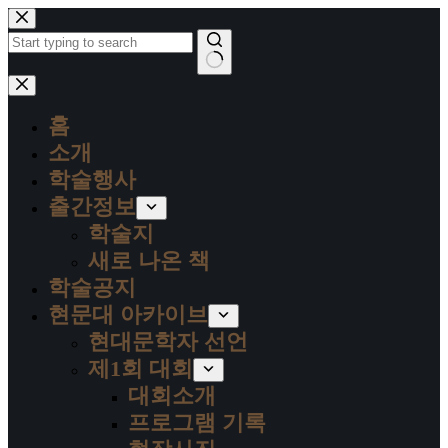
본
문
으
로
결
건
과
너
홈
없
뛰
음
소개
기
학술행사
출간정보
학술지
새로 나온 책
학술공지
현문대 아카이브
현대문학자 선언
제1회 대회
대회소개
프로그램 기록