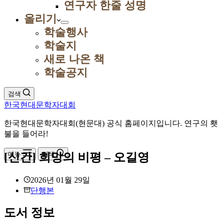
연구자 한줄 성명
올리기
학술행사
학술지
새로 나온 책
학술공지
검색
한국현대문학자대회
한국현대문학자대회(현문대) 공식 홈페이지입니다. 연구의 횃
불을 들어라!
메뉴
검색
[신간] 희망의 비평 – 오길영
2026년 01월 29일
단행본
도서 정보