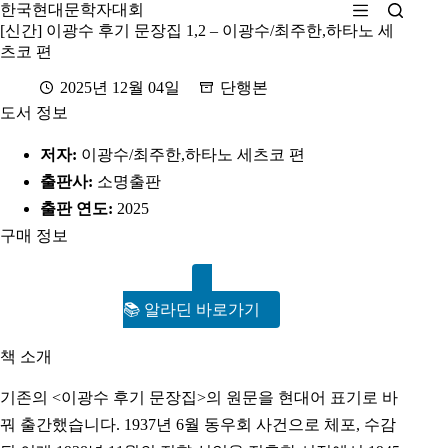
본
한국현대문학자대회
문
[신간] 이광수 후기 문장집 1,2 – 이광수/최주한,하타노 세
으
츠코 편
로
2025년 12월 04일
단행본
건
도서 정보
너
뛰
저자:
이광수/최주한,하타노 세츠코 편
기
출판사:
소명출판
출판 연도:
2025
구매 정보
📚 알라딘 바로가기
책 소개
기존의 <이광수 후기 문장집>의 원문을 현대어 표기로 바
꿔 출간했습니다. 1937년 6월 동우회 사건으로 체포, 수감