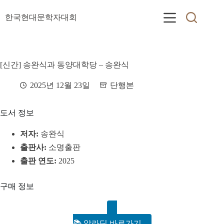
본
문
한국현대문학자대회
으
로
건
너
[신간] 송완식과 동양대학당 – 송완식
뛰
기
2025년 12월 23일
단행본
도서 정보
저자:
송완식
출판사:
소명출판
출판 연도:
2025
구매 정보
📚 알라딘 바로가기