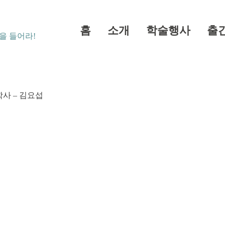
홈
소개
학술행사
출
을 들어라!
학사 – 김요섭