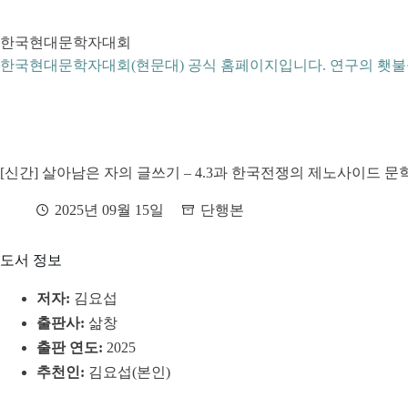
본
문
한국현대문학자대회
으
로
한국현대문학자대회(현문대) 공식 홈페이지입니다. 연구의 횃불
건
너
뛰
기
[신간] 살아남은 자의 글쓰기 – 4.3과 한국전쟁의 제노사이드 문
2025년 09월 15일
단행본
도서 정보
저자:
김요섭
출판사:
삶창
출판 연도:
2025
추천인:
김요섭(본인)