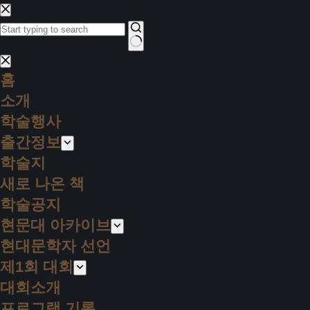
본
문
으
결
로
홈
과
건
소개
없
너
음
학술행사
뛰
출간정보
기
학술지
새로 나온 책
학술공지
현문대 아카이브
현대문학자 선언
제1회 대회
대회소개
프로그램 기록