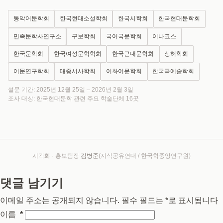
동악어문학회
한국현대소설학회
한국시학회
한국현대문학회
민족문학사연구소
구보학회
국어국문학회
이나코스
한국문학회
한국여성문학학회
한국근대문학회
상허학회
어문연구학회
대중서사학회
이화어문학회
한국극예술학회
설문 기간: 2025년 12월 25일 – 2026년 2월 3일
조사 대상: 한국현대문학 관련 주요 학술단체 16곳
시각화 · 홍보팀장
김병준
(지식공유연대 / 한국학중앙연구원)
댓글 남기기
이메일 주소는 공개되지 않습니다.
필수 필드는
*
로 표시됩니다
이름
*