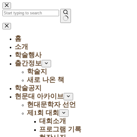
본
문
으
로
결
건
과
너
홈
없
뛰
음
소개
기
학술행사
출간정보
학술지
새로 나온 책
학술공지
현문대 아카이브
현대문학자 선언
제1회 대회
대회소개
프로그램 기록