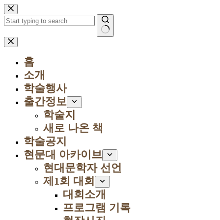
본
문
으
로
결
건
과
너
홈
없
뛰
음
소개
기
학술행사
출간정보
학술지
새로 나온 책
학술공지
현문대 아카이브
현대문학자 선언
제1회 대회
대회소개
프로그램 기록