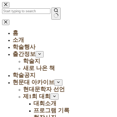
본
문
으
로
결
건
과
너
홈
없
뛰
음
소개
기
학술행사
출간정보
학술지
새로 나온 책
학술공지
현문대 아카이브
현대문학자 선언
제1회 대회
대회소개
프로그램 기록