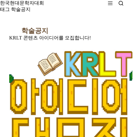
본
한국현대문학자대회
문
태그
학술공지
으
로
건
학술공지
너
KRLT 콘텐츠 아이디어를 모집합니다!
뛰
기