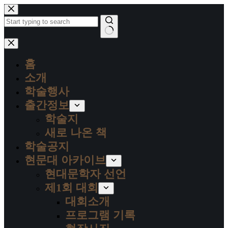
본
문
으
로
결
건
과
너
홈
없
뛰
음
소개
기
학술행사
출간정보
학술지
새로 나온 책
학술공지
현문대 아카이브
현대문학자 선언
제1회 대회
대회소개
프로그램 기록