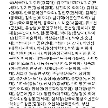
욱(서울대), 김주현(경북대), 김주현(인제대), 김준(연
세대), 김지연(경상국립대), 김진희(이화여대), 김해옥
(연세대, 한국문학연구학회), 김현주(연세대), 김혜인
(동국대), 김화선(배재대), 남기택(어문연구학회), 남
진숙(국어국문학회, 동국대), 노태훈(서울대), 류보선
(군산대), 류상범(어문연구학회), 문선영(동아대), 문
재원(부산대), 박노현(동국대), 박미경(충남대), 박미
란(한국극예술학회), 박상은(서울대), 박수연(충남
대), 박숙자(지식공유연대), 박슬기(서강대), 박인성
(대중서사학회), 박지영(상허학회), 박찬효(이화여
대), 박현이(배재대), 박형진(성균관대), 배지연(한국
문학언어학회), 배하은(대구경북과학기술원), 사이채
(필리리스토리), 서동주(동아시아일본학회), 서승희
(한국학중앙연구원), 서재길(국어국문학회, 국민
대), 서희경 (독립연구자), 손유경(서울대, 상허학
회), 송가배(서울대), 송상덕(숭실대), 송향경(성신여
대), 신다슬(충남대), 신서유(충남대), 안미영(한국문
학언어학회), 안혜연(인문학협동조합), 양가영(공주
대), 양근애(명지대), 양진오(대구대), 연남경(이화어
문학회), 염창동(연세대), 염희경(한국아동청소년문학
학회), 오창은(중앙대), 오현석(한국문학회, 부산