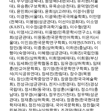
대), 우수영(경북대), 원영혁(대련외대), 유서현(서울
대), 유승환(구보학회), 유옥순(순천대), 윤덕영(연세
대), 윤민희(서울대), 윤희상(고려대), 이경수(중앙
대), 이경현(서울대), 이광욱(한국극예술학회), 이만영
(전북대), 이봉범(성균관대), 이선이(경희대), 이소영
(KAIST), 이수정(광주과학기술원), 이수형(명지
대), 이영서(고려대), 이용범(민족문학사연구소), 이용
희(성균관대), 이원동(한국문학언어학회), 이은지(서
울대), 이인표(한국문학연구학회), 이재연(UNIST), 이
정민(동국대), 이종호(상허학회), 이하은(충남대), 이
행미(숙명여대), 이혜령(성균관대), 이화진(국립안동
대), 이화진(상허학회), 이희영(배재대), 이희원(부산
대), 임세화(인문학협동조합), 임유경(상허학회), 임태
훈(반교어문학회), 장기영(한국문학연구학회), 장문
석(지식공유연대), 장세진(한림대), 장수경(목원
대), 장신(한국학중앙연구원), 장윤정(한국극예술학
회), 전성규(성균관대), 전지니(한경대), 정미진(경상
국립대), 정서화(동국대), 정성훈(서울대), 정소미(충
남대), 정우경(서울대), 정우진(가천대), 정우택(성균
관대), 정재훈(상허학회, 연세대), 정종현(한국현대문
학자대회), 정진석(강원대, 국어국문학회), 정찬철(국
립부경대), 정한나(상허학회), 조경덕(현대소설학