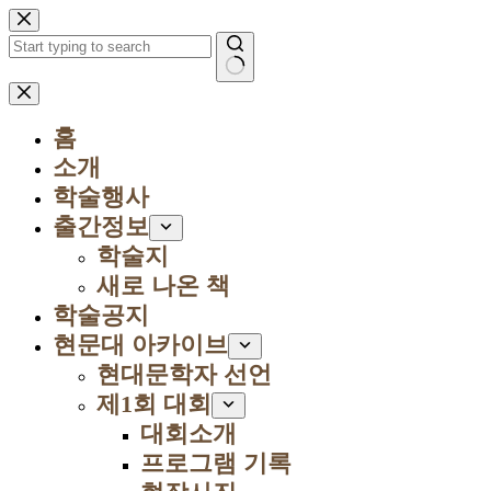
본
문
으
로
결
건
과
너
홈
없
뛰
음
소개
기
학술행사
출간정보
학술지
새로 나온 책
학술공지
현문대 아카이브
현대문학자 선언
제1회 대회
대회소개
프로그램 기록