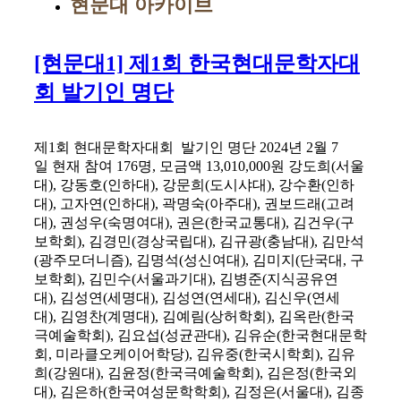
현문대 아카이브
[현문대1] 제1회 한국현대문학자대
회 발기인 명단
제1회 현대문학자대회 발기인 명단 2024년 2월 7
일 현재 참여 176명, 모금액 13,010,000원 강도희(서울
대), 강동호(인하대), 강문희(도시샤대), 강수환(인하
대), 고자연(인하대), 곽명숙(아주대), 권보드래(고려
대), 권성우(숙명여대), 권은(한국교통대), 김건우(구
보학회), 김경민(경상국립대), 김규광(충남대), 김만석
(광주모더니즘), 김명석(성신여대), 김미지(단국대, 구
보학회), 김민수(서울과기대), 김병준(지식공유연
대), 김성연(세명대), 김성연(연세대), 김신우(연세
대), 김영찬(계명대), 김예림(상허학회), 김옥란(한국
극예술학회), 김요섭(성균관대), 김유순(한국현대문학
회, 미라클오케이어학당), 김유중(한국시학회), 김유
희(강원대), 김윤정(한국극예술학회), 김은정(한국외
대), 김은하(한국여성문학학회), 김정은(서울대), 김종