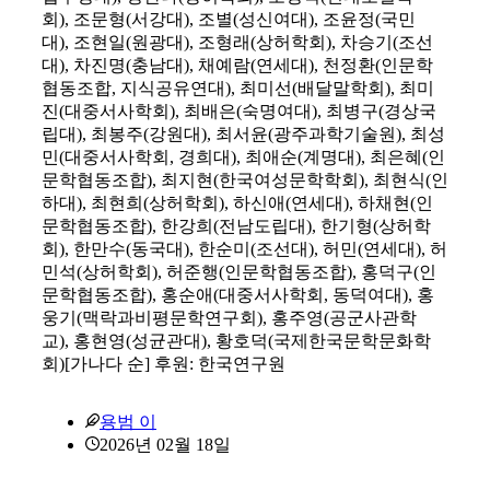
회), 조문형(서강대), 조별(성신여대), 조윤정(국민
대), 조현일(원광대), 조형래(상허학회), 차승기(조선
대), 차진명(충남대), 채예람(연세대), 천정환(인문학
협동조합, 지식공유연대), 최미선(배달말학회), 최미
진(대중서사학회), 최배은(숙명여대), 최병구(경상국
립대), 최봉주(강원대), 최서윤(광주과학기술원), 최성
민(대중서사학회, 경희대), 최애순(계명대), 최은혜(인
문학협동조합), 최지현(한국여성문학학회), 최현식(인
하대), 최현희(상허학회), 하신애(연세대), 하채현(인
문학협동조합), 한강희(전남도립대), 한기형(상허학
회), 한만수(동국대), 한순미(조선대), 허민(연세대), 허
민석(상허학회), 허준행(인문학협동조합), 홍덕구(인
문학협동조합), 홍순애(대중서사학회, 동덕여대), 홍
웅기(맥락과비평문학연구회), 홍주영(공군사관학
교), 홍현영(성균관대), 황호덕(국제한국문학문화학
회)[가나다 순] 후원: 한국연구원
용범 이
2026년 02월 18일