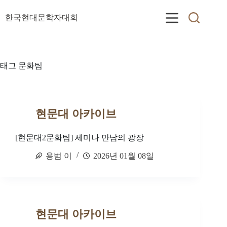
본
문
한국현대문학자대회
으
로
건
너
태그
문화팀
뛰
기
현문대 아카이브
[현문대2문화팀] 세미나 만남의 광장
용범 이
2026년 01월 08일
현문대 아카이브