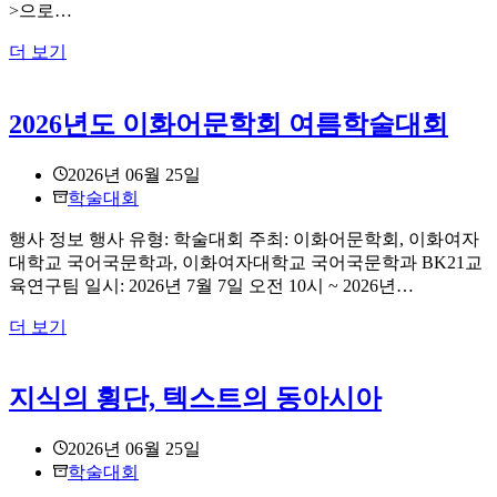
선:
>으로…
전
[신
더 보기
춘
간]
화
이
작
2026년도 이화어문학회 여름학술대회
강
가
백
특
희
강”
2026년 06월 25일
곡
학술대회
으
로
행사 정보 행사 유형: 학술대회 주최: 이화어문학회, 이화여자
읽
대학교 국어국문학과, 이화여자대학교 국어국문학과 BK21교
는
육연구팀 일시: 2026년 7월 7일 오전 10시 ~ 2026년…
애
2026
더 보기
도
년
공
도
간
이
지식의 횡단, 텍스트의 동아시아
–
화
김
어
민
2026년 06월 25일
문
주
학술대회
학