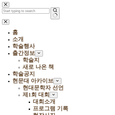
본
문
으
로
결
건
과
너
홈
없
뛰
음
소개
기
학술행사
출간정보
학술지
새로 나온 책
학술공지
현문대 아카이브
현대문학자 선언
제1회 대회
대회소개
프로그램 기록