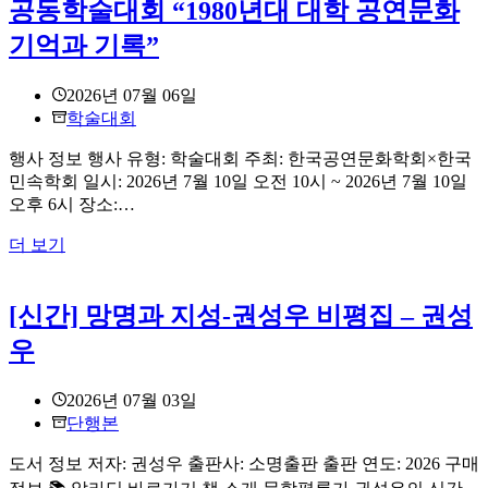
공동학술대회 “1980년대 대학 공연문화
기억과 기록”
2026년 07월 06일
학술대회
행사 정보 행사 유형: 학술대회 주최: 한국공연문화학회×한국
민속학회 일시: 2026년 7월 10일 오전 10시 ~ 2026년 7월 10일
오후 6시 장소:…
2026
더 보기
한
국
공
[신간] 망명과 지성-권성우 비평집 – 권성
연
우
문
화
2026년 07월 03일
학
단행본
회
×
도서 정보 저자: 권성우 출판사: 소명출판 출판 연도: 2026 구매
한