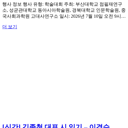
회
행사 정보 행사 유형: 학술대회 주최: 부산대학교 점필재연구
여
소, 성균관대학교 동아시아학술원, 경북대학교 인문학술원, 중
름
국사회과학원 고대사연구소 일시: 2026년 7월 10일 오전 9시…
학
지
더 보기
술
식
대
의
회
횡
단,
텍
스
트
의
동
아
시
아
[신간] 김종철 대표 시 읽기 – 이경수