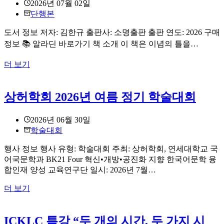
2026년 07월 02일
회
과
단행본
여
기
름
록”
도서 정보 저자: 김한규 출판사: 소명출판 출판 연도: 2026 구매
학
정보 📚 알라딘 바로가기 책 소개 이 책은 이념의 틀을…
술
대
[신
더 보기
회
간]
평
상허학회 2026년 여름 정기 학술대회
양
에
가
2026년 06월 30일
보
학술대회
진
않
행사 정보 행사 유형: 학술대회 주최: 상허학회, 연세대학교 국
았
어국문학과 BK21 Four 혁신•개방•공진화 지향 한국어문학 융
습
합인재 양성 교육연구단 일시: 2026년 7월…
니
상
더 보기
다
허
만
학
–
ICKLC 특강 “두 개의 시간, 두 가지 시
회
김