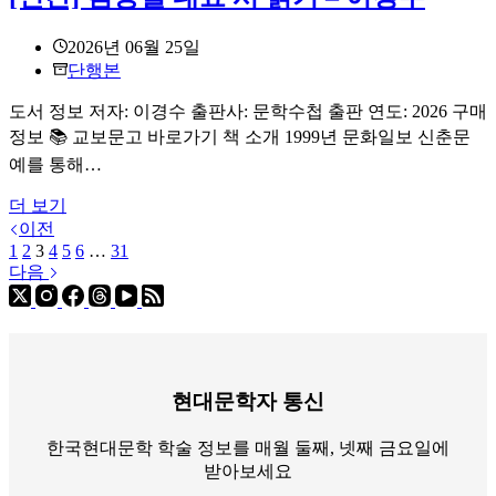
2026년 06월 25일
단행본
도서 정보 저자: 이경수 출판사: 문학수첩 출판 연도: 2026 구매
정보 📚 교보문고 바로가기 책 소개 1999년 문화일보 신춘문
예를 통해…
[신
더 보기
간]
이전
1
2
3
4
5
김
6
…
31
다음
종
철
대
표
시
읽
현대문학자 통신
기
–
한국현대문학 학술 정보를 매월 둘째, 넷째 금요일에
이
받아보세요
경