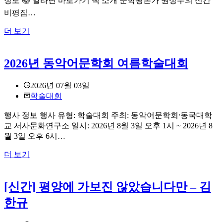
정보 📚 알라딘 바로가기 책 소개 문학평론가 권성우의 신간
국
민
비평집…
속
[신
더 보기
학
간]
회
망
공
2026년 동악어문학회 여름학술대회
명
동
과
학
지
술
2026년 07월 03일
성-
대
학술대회
권
회
성
“1980
행사 정보 행사 유형: 학술대회 주최: 동악어문학회⸱동국대학
년
우
교 서사문화연구소 일시: 2026년 8월 3일 오후 1시 ~ 2026년 8
대
비
월 3일 오후 6시…
대
평
2026
더 보기
학
집
년
–
공
동
권
연
악
[신간] 평양에 가보진 않았습니다만 – 김
성
문
어
우
화
한규
문
기
학
억