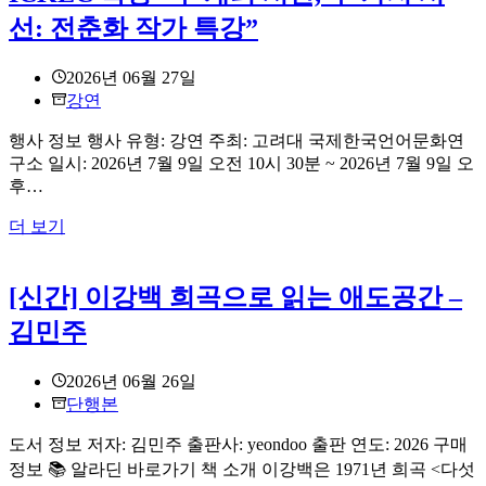
2026
한
선: 전춘화 작가 특강”
년
규
여
2026년 06월 27일
름
강연
정
기
행사 정보 행사 유형: 강연 주최: 고려대 국제한국언어문화연
학
구소 일시: 2026년 7월 9일 오전 10시 30분 ~ 2026년 7월 9일 오
술
후…
대
회
ICKLC
더 보기
특
강
“두
[신간] 이강백 희곡으로 읽는 애도공간 –
개
김민주
의
시
2026년 06월 26일
간,
단행본
두
가
도서 정보 저자: 김민주 출판사: yeondoo 출판 연도: 2026 구매
지
정보 📚 알라딘 바로가기 책 소개 이강백은 1971년 희곡 <다섯
시