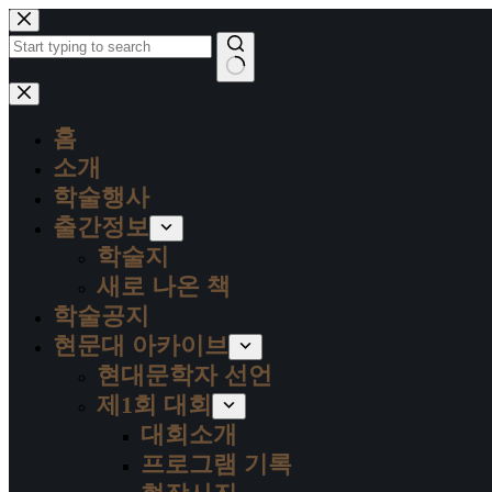
본
문
으
로
결
건
과
너
홈
없
뛰
음
소개
기
학술행사
출간정보
학술지
새로 나온 책
학술공지
현문대 아카이브
현대문학자 선언
제1회 대회
대회소개
프로그램 기록