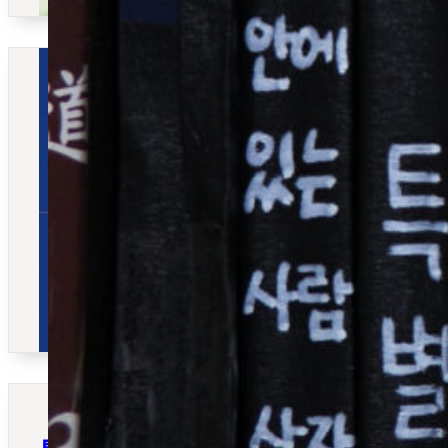
사
업
공
모