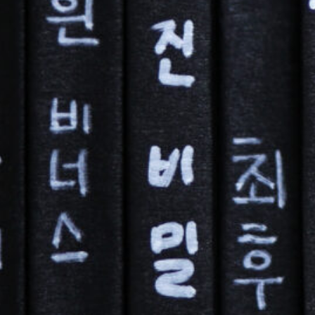
회
용
재
한
국
성북근현대문학관-동국대 서사
학
회
의
2025년 10월 30일
–
학술대회
해
방
80
행사 정보 행사 유형: 학술대회 주최: 성북구청 일시: 20
주
장소:…
년
기
성
더 보기
념
북
전
근
환
현
기
대
의
문
한
학
국