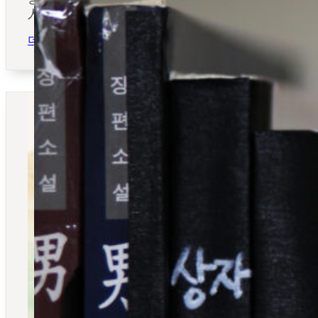
人文學과…
인
더 보기
문
학
문
화
포
럼
신
진
한
국
어
문
학
연
구
자
지
원