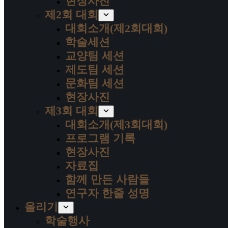
현장사진
제2회 대회
대회소개(제2회대회)
학술세션
교양팀 세션
제도팀 세션
문화팀 세션
현장사진
제3회 대회
대회소개(제3회대회)
프로그램 기록
현장사진
자료집
함께 만든 사람들
연구자 한줄 성명
올리기
학술행사