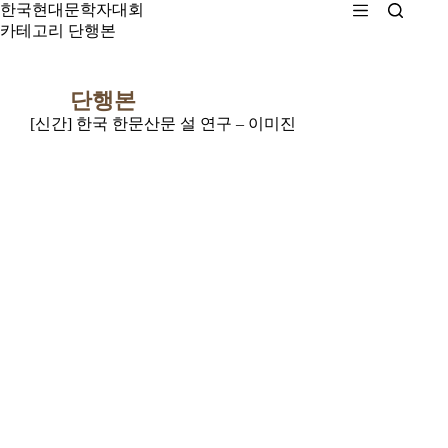
본
한국현대문학자대회
문
카테고리
단행본
으
로
건
단행본
너
[신간] 한국 한문산문 설 연구 – 이미진
뛰
기