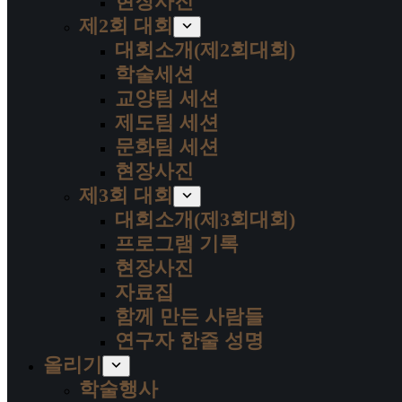
현장사진
제2회 대회
대회소개(제2회대회)
학술세션
교양팀 세션
제도팀 세션
문화팀 세션
현장사진
제3회 대회
대회소개(제3회대회)
프로그램 기록
현장사진
자료집
함께 만든 사람들
연구자 한줄 성명
올리기
학술행사