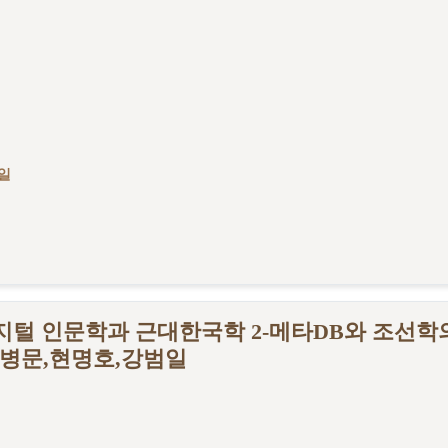
7일
디지털 인문학과 근대한국학 2-메타DB와 조선학
병문,현명호,강범일