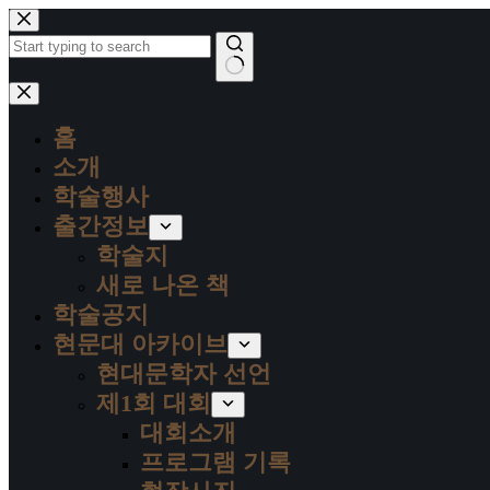
본
문
으
로
결
건
과
너
홈
없
뛰
음
소개
기
학술행사
출간정보
학술지
새로 나온 책
학술공지
현문대 아카이브
현대문학자 선언
제1회 대회
대회소개
프로그램 기록