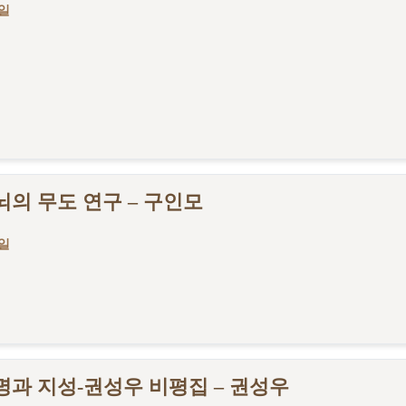
7일
오뇌의 무도 연구 – 구인모
5일
망명과 지성-권성우 비평집 – 권성우