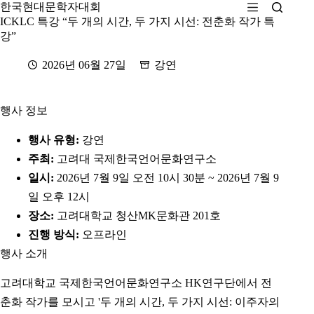
본
한국현대문학자대회
문
ICKLC 특강 “두 개의 시간, 두 가지 시선: 전춘화 작가 특
으
강”
로
건
2026년 06월 27일
강연
너
뛰
기
행사 정보
행사 유형:
강연
주최:
고려대 국제한국언어문화연구소
일시:
2026년 7월 9일 오전 10시 30분 ~ 2026년 7월 9
일 오후 12시
장소:
고려대학교 청산MK문화관 201호
진행 방식:
오프라인
행사 소개
고려대학교 국제한국언어문화연구소 HK연구단에서 전
춘화 작가를 모시고 '두 개의 시간, 두 가지 시선: 이주자의