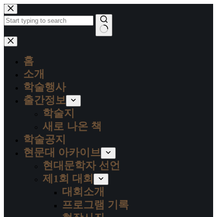
본
문
으
로
결
건
과
너
홈
없
뛰
음
소개
기
학술행사
출간정보
학술지
새로 나온 책
학술공지
현문대 아카이브
현대문학자 선언
제1회 대회
대회소개
프로그램 기록