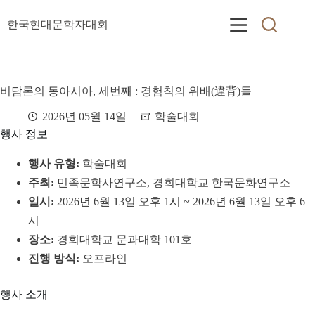
본
문
한국현대문학자대회
으
로
건
너
비담론의 동아시아, 세번째 : 경험칙의 위배(違背)들
뛰
기
2026년 05월 14일
학술대회
행사 정보
행사 유형:
학술대회
주최:
민족문학사연구소, 경희대학교 한국문화연구소
일시:
2026년 6월 13일 오후 1시 ~ 2026년 6월 13일 오후 6
시
장소:
경희대학교 문과대학 101호
진행 방식:
오프라인
행사 소개