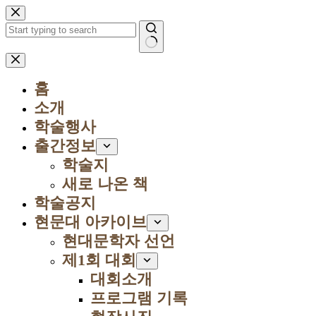
본
문
으
로
결
건
과
너
홈
없
뛰
음
소개
기
학술행사
출간정보
학술지
새로 나온 책
학술공지
현문대 아카이브
현대문학자 선언
제1회 대회
대회소개
프로그램 기록