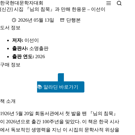
본
한국현대문학자대회
문
[신간] 시집 『님의 침묵』과 만해 한용운 – 이선이
으
2026년 05월 13일
단행본
로
도서 정보
건
너
저자:
이선이
뛰
기
출판사:
소명출판
출판 연도:
2026
구매 정보
📚 알라딘 바로가기
책 소개
1926년 5월 20일 회동서관에서 첫 발을 뗀 『님의 침묵』
이 2026년으로 출간 100주년을 맞았다. 이 책은 한국 시사
에서 독보적인 생명력을 지닌 이 시집의 문학사적 위상을