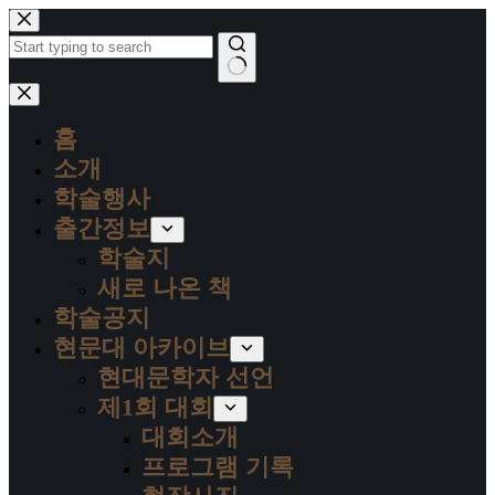
본
문
으
로
결
건
과
너
홈
없
뛰
음
소개
기
학술행사
출간정보
학술지
새로 나온 책
학술공지
현문대 아카이브
현대문학자 선언
제1회 대회
대회소개
프로그램 기록