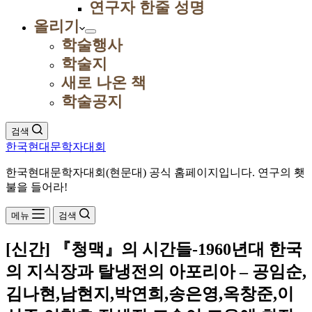
연구자 한줄 성명
올리기
학술행사
학술지
새로 나온 책
학술공지
검색
한국현대문학자대회
한국현대문학자대회(현문대) 공식 홈페이지입니다. 연구의 횃
불을 들어라!
메뉴
검색
[신간] 『청맥』의 시간들-1960년대 한국
의 지식장과 탈냉전의 아포리아 – 공임순,
김나현,남현지,박연희,송은영,옥창준,이