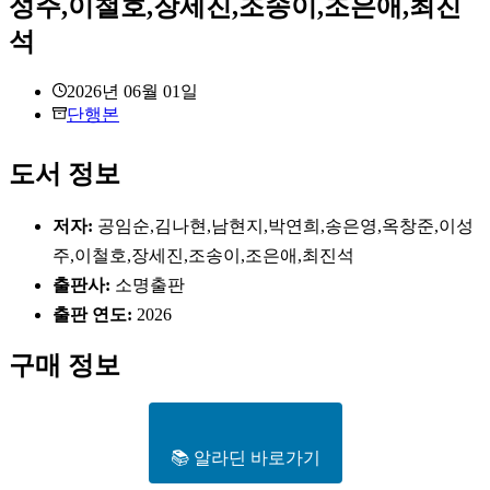
성주,이철호,장세진,조송이,조은애,최진
석
2026년 06월 01일
단행본
도서 정보
저자:
공임순,김나현,남현지,박연희,송은영,옥창준,이성
주,이철호,장세진,조송이,조은애,최진석
출판사:
소명출판
출판 연도:
2026
구매 정보
📚 알라딘 바로가기