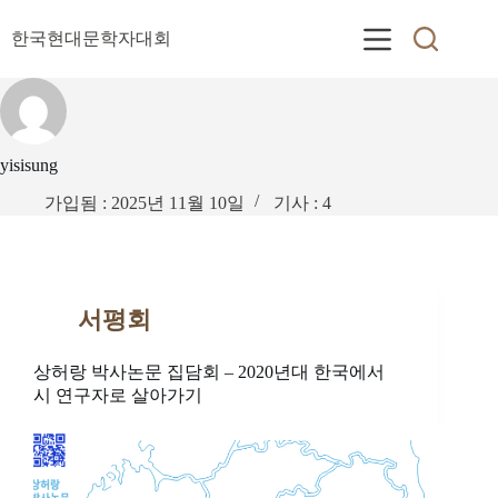
본
문
한국현대문학자대회
으
로
건
너
뛰
yisisung
기
가입됨 : 2025년 11월 10일
기사 : 4
서평회
상허랑 박사논문 집담회 – 2020년대 한국에서
시 연구자로 살아가기