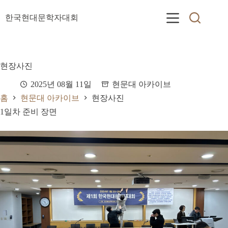
본
문
한국현대문학자대회
으
로
건
너
현장사진
뛰
기
2025년 08월 11일
현문대 아카이브
홈
현문대 아카이브
현장사진
1일차 준비 장면