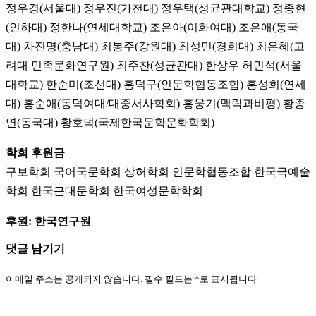
정우경(서울대) 정우진(가천대) 정우택(성균관대학교) 정종현
(인하대) 정한나(연세대학교) 조은아(이화여대) 조은애(동국
대) 차진명(충남대) 최봉주(강원대) 최성민(경희대) 최은혜(고
려대 민족문화연구원) 최주찬(성균관대) 한상우 허민석(서울
대학교) 한순미(조선대) 홍덕구(인문학협동조합) 홍성희(연세
대) 홍순애(동덕여대/대중서사학회) 홍웅기(맥락과비평) 황종
연(동국대) 황호덕(국제한국문학문화학회)
학회 후원금
구보학회 국어국문학회 상허학회 인문학협동조합 한국극예술
학회 한국근대문학회 한국여성문학학회
후원: 한국연구원
댓글 남기기
이메일 주소는 공개되지 않습니다.
필수 필드는
*
로 표시됩니다