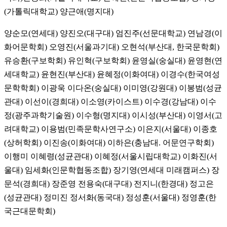
(가톨릭대학교) 양근애(명지대)
양순모(연세대) 양진오(대구대) 엄진주(선문대학교) 연남경(이
화어문학회) 오영진(서울과기대) 오현석(부산대, 한국문학회)
유승환(구보학회) 유인혁(구보학회) 윤영실(숭실대) 윤영현(연
세대학교) 윤현진(부산대) 윤혜정(이화여대) 이경수(한국여성
문학학회) 이광욱 이다온(숭실대) 이미영(강원대) 이봉범(성균
관대) 이선이(경희대) 이소영(카이스트) 이수경(강남대) 이수
정(광주과학기술원) 이수형(명지대) 이시성(부산대) 이영서(고
려대학교) 이용범(민족문학사연구소) 이은지(서울대) 이종호
(상허학회) 이진송(이화여대) 이하은(충남대. 어문연구학회)
이행미 이혜령(성균관대) 이혜정(서울시립대학교) 이화진(서
울대) 임세화(인문학협동조합) 장기영(연세대 미래캠퍼스) 장
문석(경희대) 장준영 전용숙(대구대) 전지니(한경대) 정고은
(성균관대) 정미진 정서화(동국대) 정성훈(서울대) 정영훈(한
국근대문학회)