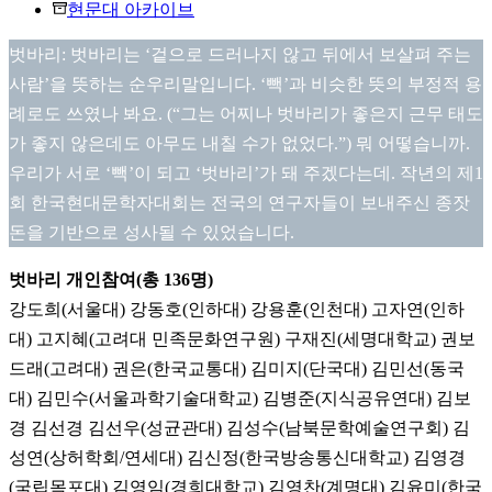
현문대 아카이브
벗바리: 벗바리는 ‘겉으로 드러나지 않고 뒤에서 보살펴 주는
사람’을 뜻하는 순우리말입니다. ‘빽’과 비슷한 뜻의 부정적 용
례로도 쓰였나 봐요. (“그는 어찌나 벗바리가 좋은지 근무 태도
가 좋지 않은데도 아무도 내칠 수가 없었다.”) 뭐 어떻습니까.
우리가 서로 ‘빽’이 되고 ‘벗바리’가 돼 주겠다는데. 작년의 제1
회 한국현대문학자대회는 전국의 연구자들이 보내주신 종잣
돈을 기반으로 성사될 수 있었습니다.
벗바리 개인참여(총 136명)
강도희(서울대) 강동호(인하대) 강용훈(인천대) 고자연(인하
대) 고지혜(고려대 민족문화연구원) 구재진(세명대학교) 권보
드래(고려대) 권은(한국교통대) 김미지(단국대) 김민선(동국
대) 김민수(서울과학기술대학교) 김병준(지식공유연대) 김보
경 김선경 김선우(성균관대) 김성수(남북문학예술연구회) 김
성연(상허학회/연세대) 김신정(한국방송통신대학교) 김영경
(국립목포대) 김영임(경희대학교) 김영찬(계명대) 김윤미(한국