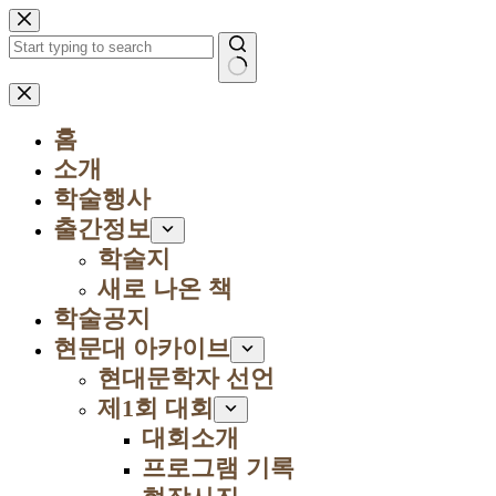
본
문
으
로
결
건
과
너
홈
없
뛰
음
소개
기
학술행사
출간정보
학술지
새로 나온 책
학술공지
현문대 아카이브
현대문학자 선언
제1회 대회
대회소개
프로그램 기록