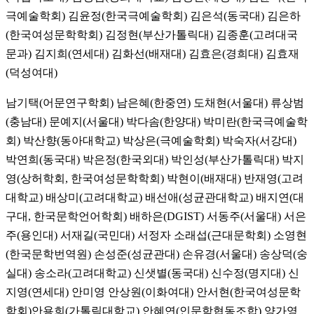
극예술학회) 김윤정(한국극예술학회) 김은석(동국대) 김은하
(한국여성문학학회) 김정현(부산가톨릭대) 김종훈(고려대국
문과) 김지희(연세대) 김화선(배재대) 김효은(경희대) 김효재
(덕성여대)
남기택(어문연구학회) 남은혜(한중연) 도채현(서울대) 류상범
(충남대) 문예지(서울대) 박다솜(한양대) 박미란(한국극예술학
회) 박산향(동아대학교) 박상은(극예술학회) 박숙자(서강대)
박연희(동국대) 박은정(한국외대) 박인성(부산가톨릭대) 박지
영(상허학회, 한국여성문학학회) 박현이(배재대) 반재영(고려
대학교) 배상미(고려대학교) 배선애(성균관대학교) 배지연(대
구대, 한국문학언어학회) 배하은(DGIST) 서동주(서울대) 서은
주(용인대) 서재길(국민대) 서정자 소래섭(근대문학회) 소영현
(한국문학번역원) 손성준(성균관대) 손유경(서울대) 송상덕(숭
실대) 송소라(고려대학교) 신샛별(동국대) 신수정(명지대) 신
지영(연세대) 안미영 안상원(이화여대) 안서현(한국여성문학
학회)안용희(가톨릭대학교) 안혜연(인문학협동조합) 양가영