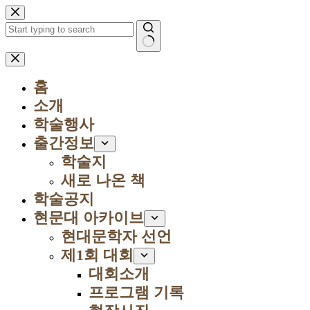
본
문
으
로
결
건
과
너
홈
없
뛰
음
소개
기
학술행사
출간정보
학술지
새로 나온 책
학술공지
현문대 아카이브
현대문학자 선언
제1회 대회
대회소개
프로그램 기록