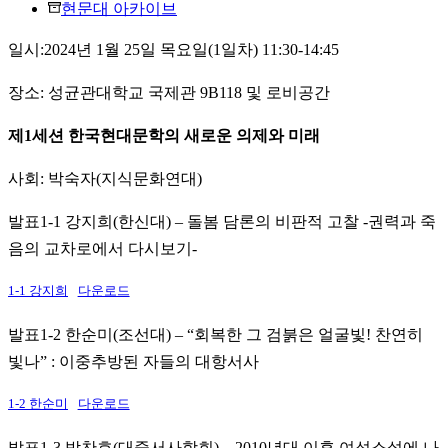
현문대 아카이브
일시:2024년 1월 25일 목요일(1일차) 11:30-14:45
장소: 성균관대학교 국제관 9B118 및 로비공간
제1세션 한국현대문학의 새로운 의제와 미래
사회: 박숙자(지식문화연대)
발표1-1 강지희(한신대) – 돌봄 담론의 비판적 고찰 -권력과 죽
음의 교차로에서 다시보기-
1-1 강지희
다운로드
발표1-2 한순미(조선대) – “회복한 그 검붉은 얼굴빛! 찬연히
빛나” : 이중추방된 자들의 대항서사
1-2 한순미
다운로드
발표1-3 박찬효(대중서사학회) – 2010년대 이후 여성소설에 나